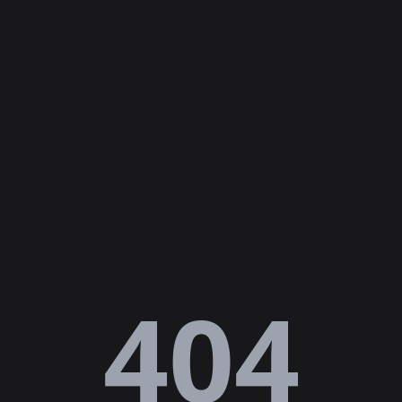
Lỗi
404