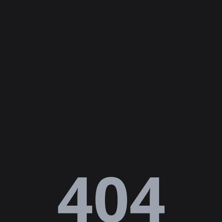
Lỗi
404