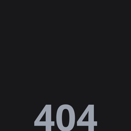
Lỗi
404