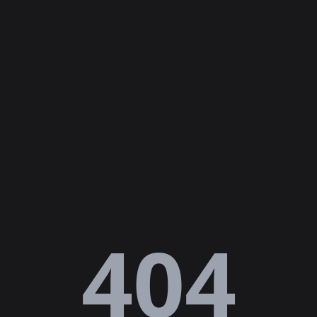
Lỗi
404