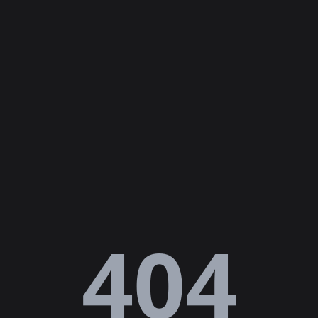
Lỗi
404