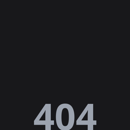
Lỗi
404