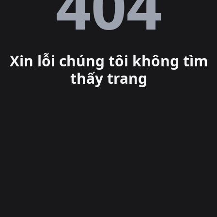
Lỗi
404
Xin lỗi chúng tôi không tìm
thấy trang