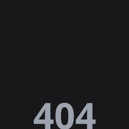
Lỗi
404