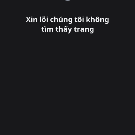
Xin lỗi chúng tôi không
tìm thấy trang